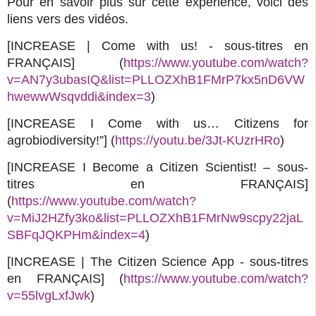
Pour en savoir plus sur cette expérience, voici des
liens vers des vidéos.
[INCREASE | Come with us! - sous-titres en
FRANÇAIS] (
https://www.youtube.com/watch?
v=AN7y3ubasIQ&list=PLLOZXhB1FMrP7kx5nD6VW
hwewwWsqvddi&index=3
)
[INCREASE I Come with us… Citizens for
agrobiodiversity!”] (
https://youtu.be/3Jt-KUzrHRo
)
[INCREASE I Become a Citizen Scientist! – sous-
titres en FRANÇAIS]
(
https://www.youtube.com/watch?
v=MiJ2HZfy3ko&list=PLLOZXhB1FMrNw9scpy22jaL
SBFqJQKPHm&index=4
)
[INCREASE | The Citizen Science App - sous-titres
en FRANÇAIS] (
https://www.youtube.com/watch?
v=55lvgLxfJwk
)