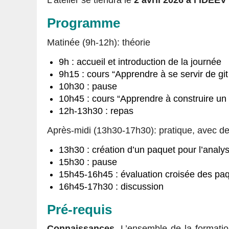
L’atelier se tiendra le
2 avril 2026 à l’IDEEV
Programme
Matinée (9h-12h): théorie
9h : accueil et introduction de la journée
9h15 : cours “Apprendre à se servir de gi
10h30 : pause
10h45 : cours “Apprendre à construire un 
12h-13h30 : repas
Après-midi (13h30-17h30): pratique, avec de
13h30 : création d’un paquet pour l’analy
15h30 : pause
15h45-16h45 : évaluation croisée des paq
16h45-17h30 : discussion
Pré-requis
Connaissances
. L’ensemble de la formatio