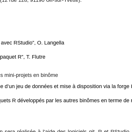
(12 rue 128, 91190 Gif-sur-Yvette).
t avec RStudio”, O. Langella
paquet R”, T. Flutre
s mini-projets en binôme
se d’un jeu de données et mise à disposition via la forg
uets R développés par les autres binômes en terme de re
n sera réalisée à l’aide des logiciels git, R et RStudi