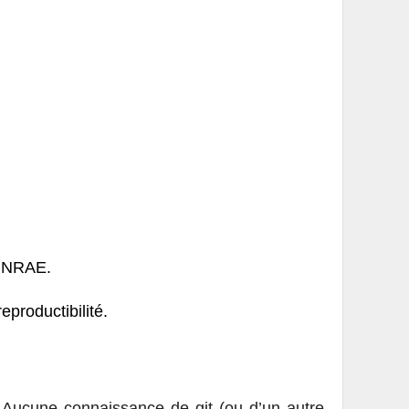
e INRAE.
productibilité.
o. Aucune connaissance de git (ou d’un autre