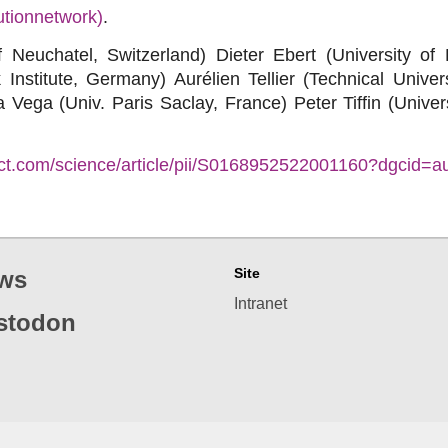
utionnetwork)
.
f Neuchatel, Switzerland) Dieter Ebert (University of 
nstitute, Germany) Aurélien Tellier (Technical Univers
ega (Univ. Paris Saclay, France) Peter Tiffin (Univers
ect.com/science/article/pii/S0168952522001160?dgcid=a
Site
ws
Intranet
stodon