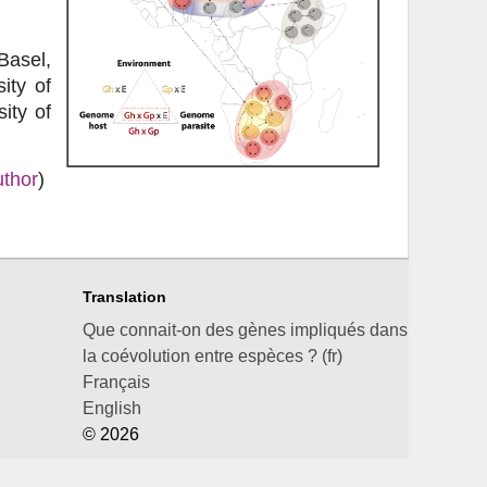
Basel,
ity of
ity of
uthor
)
Translation
Que connait-on des gènes impliqués dans
la coévolution entre espèces ? (fr)
Français
English
© 2026