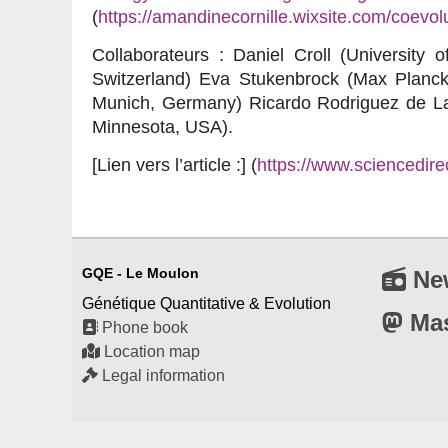
(
https://amandinecornille.wixsite.com/coevol
Collaborateurs : Daniel Croll (University o
Switzerland) Eva Stukenbrock (Max Planck I
Munich, Germany) Ricardo Rodriguez de La V
Minnesota, USA).
[Lien vers l’article :] (
https://www.sciencedir
GQE - Le Moulon
Ne
Génétique Quantitative & Evolution
Ma
Phone book
Location map
Legal information