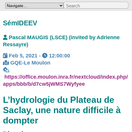
SémIDEEV
Pascal MAUGIS (LSCE) (invited by Adrienne
Ressayre)
Feb 5, 2021
-
12:00:00
GQE-Le Moulon
https://office.moulon.inra.fr/nextcloud/index.php/
apps/bbb/b/d7cw5jWMS7Wyfyee
L’hydrologie du Plateau de
Saclay, une nature difficile à
dompter