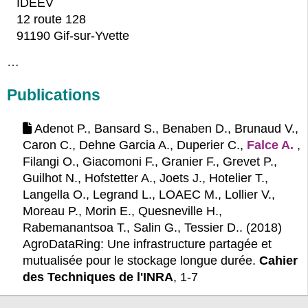
IDEEV
12 route 128
91190 Gif-sur-Yvette
…
Publications
Adenot P., Bansard S., Benaben D., Brunaud V.,
Caron C., Dehne Garcia A., Duperier C.,
Falce A.
,
Filangi O., Giacomoni F., Granier F., Grevet P.,
Guilhot N., Hofstetter A., Joets J., Hotelier T.,
Langella O., Legrand L., LOAEC M., Lollier V.,
Moreau P., Morin E., Quesneville H.,
Rabemanantsoa T., Salin G., Tessier D.. (2018)
AgroDataRing: Une infrastructure partagée et
mutualisée pour le stockage longue durée.
Cahier
des Techniques de l'INRA
, 1-7