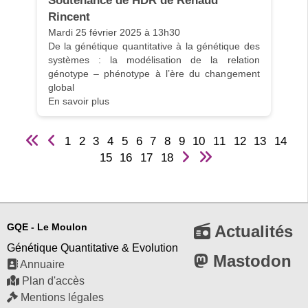
Soutenance de HDR de Renaud 
Rincent
Mardi 25 février 2025 à 13h30

De la génétique quantitative à la génétique des 
systèmes : la modélisation de la relation 
génotype – phénotype à l’ère du changement 
global

1
2
3
4
5
6
7
8
9
10
11
12
13
14
15
16
17
18
GQE - Le Moulon
Actualités
Génétique Quantitative & Evolution
Mastodon
Annuaire
Plan d'accès
Mentions légales