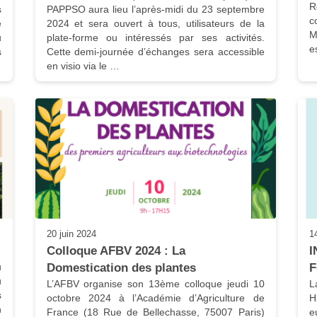
R
 
PAPPSO aura lieu l’après-midi du 23 septembre 
c
 
2024 et sera ouvert à tous, utilisateurs de la 
M
 
plate-forme ou intéressés par ses activités. 
e
 
Cette demi-journée d’échanges sera accessible 
en visio via le …
20 juin 2024
1
Colloque AFBV 2024 : La 
I
 
Domestication des plantes
F
 
L’AFBV organise son 13ème colloque jeudi 10 
L
 
octobre 2024 à l’Académie d’Agriculture de 
H
 
France (18 Rue de Bellechasse, 75007 Paris) 
e