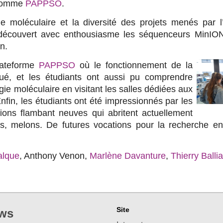
e comme
PAPPSO
.
gie moléculaire et la diversité des projets menés par 
t découvert avec enthousiasme les séquenceurs MinION
n.
plateforme
PAPPSO
où le fonctionnement de la
ué, et les étudiants ont aussi pu comprendre
ie moléculaire en visitant les salles dédiées aux
Enfin, les étudiants ont été impressionnés par les
tions flambant neuves qui abritent actuellement
rdes, melons. De futures vocations pour la recherche 
alque
,
Anthony Venon
,
Marlène Davanture
,
Thierry Balli
Site
ws