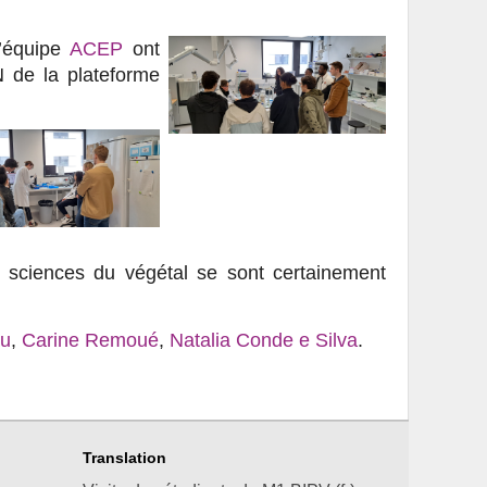
l’équipe
ACEP
ont
 de la plateforme
en sciences du végétal se sont certainement
au
,
Carine Remoué
,
Natalia Conde e Silva
.
Translation