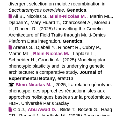
divergent selection on meiotic recombination in
Saccharomyces cerevisiae
.
Genetics
,
Ali B., Nicolas S.,
Blein-Nicolas M.
, Martin ML.,
Djabali Y., Mary-Huard T., Charcosset A., Moreau
L., Rincent R.. (2025)
Unravelling the Genetic
Architecture of Field Traits through Multi-Omics
Platform Data integration.
Genetics
,
Arenas S., Djabali Y., Rincent R., Cubry P.,
Martin ML.,
Blein-Nicolas M.
, Laplaze L.,
Schneider H., Grondin A.. (2025)
Modeling plant
phenotypic plasticity and its underlying genetic
architecture: a comparative study.
Journal of
Experimental Botany
, eraf013
Blein-Nicolas M.
, 2025, La relation génotype-
phénotype: des approches réductionnistes aux
approches holistiques basées sur la protéomique,
HDR, Université Paris Saclay
Clo J.,
Abu Awad D.
, Bilde T., Bocedi G., Haag
CR., Pannell J., Hartfield M.. (2025)
Perspectives