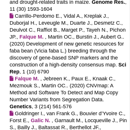
and drought-related traits in maize.
Genome Res.
,
11 (30) 1593-1604
Carrillo-Perdomo E., Vidal A., Kreplak J.,
Duborjal H., Leveugle M., Duarte J., Desmetz C.,
Deulvot C., Raffiot B., Marget P., Tayeh N., Pichon
JP.,
Falque M.
, Martin OC., Burstin J., Aubert G..
(2020)
Development of new genetic resources for
faba bean (Vicia faba L.) breeding through the
discovery of gene-based SNP markers and the
construction of a high-density consensus map.
Sci
Rep
, 1 (10) 6790
Falque M.
, Jebreen K., Paux E., Knaak C.,
Mezmouk S., Martin OC.. (2020)
CNVmap: A
Method and Software To Detect and Map Copy
Number Variants from Segregation Data.
Genetics
, 3 (214) 561-576
Goldringer I., van Frank G., Bouvier d’Yvoire C.,
Forst E.,
Galic N.
, Garnault M., Locqueville J., Pin
S., Bailly J., Baltassat R., Berthellot JF.,