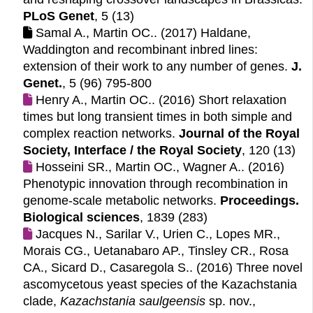
PLoS Genet
, 5 (13)
Samal A., Martin OC.. (2017)
Haldane,
Waddington and recombinant inbred lines:
extension of their work to any number of genes.
J.
Genet.
, 5 (96) 795-800
Henry A., Martin OC.. (2016)
Short relaxation
times but long transient times in both simple and
complex reaction networks.
Journal of the Royal
Society, Interface / the Royal Society
, 120 (13)
Hosseini SR., Martin OC., Wagner A.. (2016)
Phenotypic innovation through recombination in
genome-scale metabolic networks.
Proceedings.
Biological sciences
, 1839 (283)
Jacques N., Sarilar V., Urien C., Lopes MR.,
Morais CG., Uetanabaro AP., Tinsley CR., Rosa
CA., Sicard D., Casaregola S.. (2016)
Three novel
ascomycetous yeast species of the Kazachstania
clade,
Kazachstania saulgeensis
sp. nov.,