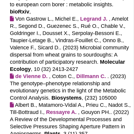
to european corn borer : metabolic insights.
bioRxiv
,
Von Gastrow L., Michel E.,
Legrand J.
, Amelot
R., Segond D., Guezenec S., Rué O., Chable V.,
Goldringer I., Dousset X., Serpolay‐Bessoni E.,
Taupier‐Letage B., Vindras‐Fouillet C., Onno B.,
Valence F., Sicard D.. (2023)
Microbial community
dispersal from wheat grains to sourdoughs: A
contribution of participatory research.
Molecular
Ecology
, 10 (32) 2413-2427
de Vienne D.
, Coton C.,
Dillmann C.
. (2023)
The genotype–phenotype relationship and
evolutionary genetics in the light of the Metabolic
Control Analysis.
Biosystems
, (232) 105000
Albert B., Matamoro-Vidal A., Prieu C., Nadot S.,
Till-Bottraud I.,
Ressayre A.
, Gouyon PH.. (2022)
A Review of the Developmental Processes and
Selective Pressures Shaping Aperture Pattern in
Angiosperms.
Plants
, 3 (11) 357