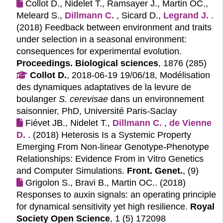
Collot D., Nidelet T., Ramsayer J., Martin OC.,
Meleard S.,
Dillmann C.
, Sicard D.,
Legrand J.
.
(2018)
Feedback between environment and traits
under selection in a seasonal environment:
consequences for experimental evolution.
Proceedings. Biological sciences
, 1876 (285)
Collot D.
, 2018-06-19 19/06/18, Modélisation
des dynamiques adaptatives de la levure de
boulanger
S. cerevisae
dans un environnement
saisonnier, PhD, Université Paris-Saclay
Fiévet JB., Nidelet T.,
Dillmann C.
,
de Vienne 
D.
. (2018)
Heterosis Is a Systemic Property
Emerging From Non-linear Genotype-Phenotype
Relationships: Evidence From in Vitro Genetics
and Computer Simulations.
Front. Genet.
, (9)
Grigolon S., Bravi B., Martin OC.. (2018)
Responses to auxin signals: an operating principle
for dynamical sensitivity yet high resilience.
Royal
Society Open Science
, 1 (5) 172098