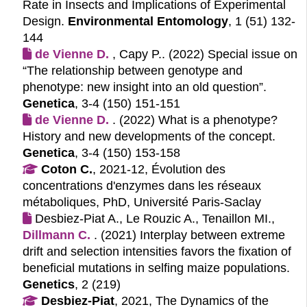
Rate in Insects and Implications of Experimental
Design.
Environmental Entomology
, 1 (51) 132-
144
de Vienne D.
, Capy P.. (2022)
Special issue on
“The relationship between genotype and
phenotype: new insight into an old question”.
Genetica
, 3-4 (150) 151-151
de Vienne D.
. (2022)
What is a phenotype?
History and new developments of the concept.
Genetica
, 3-4 (150) 153-158
Coton C.
, 2021-12, Évolution des
concentrations d'enzymes dans les réseaux
métaboliques, PhD, Université Paris-Saclay
Desbiez-Piat A., Le Rouzic A., Tenaillon MI.,
Dillmann C.
. (2021)
Interplay between extreme
drift and selection intensities favors the fixation of
beneficial mutations in selfing maize populations.
Genetics
, 2 (219)
Desbiez-Piat
, 2021, The Dynamics of the