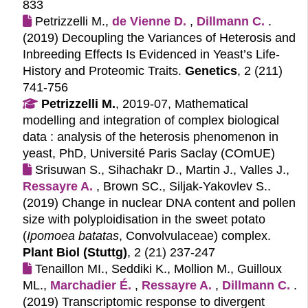
833
Petrizzelli M.,
de Vienne D.
,
Dillmann C.
.
(2019)
Decoupling the Variances of Heterosis and
Inbreeding Effects Is Evidenced in Yeast’s Life-
History and Proteomic Traits.
Genetics
, 2 (211)
741-756
Petrizzelli M.
, 2019-07, Mathematical
modelling and integration of complex biological
data : analysis of the heterosis phenomenon in
yeast, PhD, Université Paris Saclay (COmUE)
Srisuwan S., Sihachakr D., Martin J., Valles J.,
Ressayre A.
, Brown SC., Siljak-Yakovlev S..
(2019)
Change in nuclear DNA content and pollen
size with polyploidisation in the sweet potato
(
Ipomoea batatas
, Convolvulaceae) complex.
Plant Biol (Stuttg)
, 2 (21) 237-247
Tenaillon MI., Seddiki K., Mollion M., Guilloux
ML.,
Marchadier É.
,
Ressayre A.
,
Dillmann C.
.
(2019)
Transcriptomic response to divergent