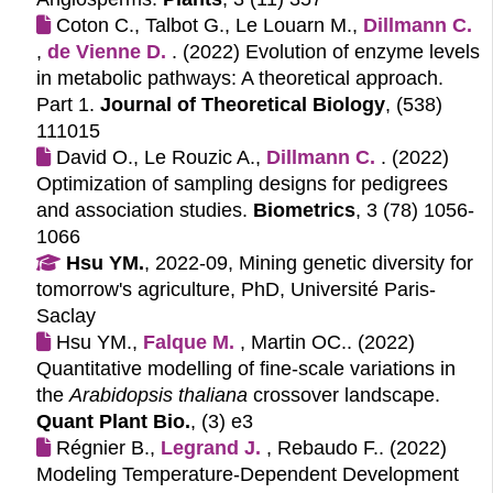
Coton C., Talbot G., Le Louarn M.,
Dillmann C.
,
de Vienne D.
. (2022)
Evolution of enzyme levels
in metabolic pathways: A theoretical approach.
Part 1.
Journal of Theoretical Biology
, (538)
111015
David O., Le Rouzic A.,
Dillmann C.
. (2022)
Optimization of sampling designs for pedigrees
and association studies.
Biometrics
, 3 (78) 1056-
1066
Hsu YM.
, 2022-09, Mining genetic diversity for
tomorrow's agriculture, PhD, Université Paris-
Saclay
Hsu YM.,
Falque M.
, Martin OC.. (2022)
Quantitative modelling of fine-scale variations in
the
Arabidopsis thaliana
crossover landscape.
Quant Plant Bio.
, (3) e3
Régnier B.,
Legrand J.
, Rebaudo F.. (2022)
Modeling Temperature-Dependent Development