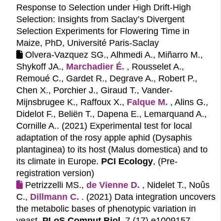
Response to Selection under High Drift-High
Selection: Insights from Saclay’s Divergent
Selection Experiments for Flowering Time in
Maize, PhD, Université Paris-Saclay
Olvera-Vazquez SG., Alhmedi A., Miñarro M.,
Shykoff JA.,
Marchadier É.
, Rousselet A.,
Remoué C., Gardet R., Degrave A., Robert P.,
Chen X., Porchier J., Giraud T., Vander-
Mijnsbrugee K., Raffoux X.,
Falque M.
, Alins G.,
Didelot F., Beliën T., Dapena E., Lemarquand A.,
Cornille A.. (2021)
Experimental test for local
adaptation of the rosy apple aphid (Dysaphis
plantaginea) to its host (Malus domestica) and to
its climate in Europe.
PCI Ecology
, (Pre-
registration version)
Petrizzelli MS.,
de Vienne D.
, Nidelet T., Noûs
C.,
Dillmann C.
. (2021)
Data integration uncovers
the metabolic bases of phenotypic variation in
yeast.
PLoS Comput Biol
, 7 (17) e1009157