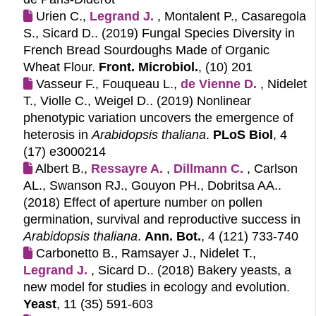
Urien C.,
Legrand J.
, Montalent P., Casaregola
S., Sicard D.. (2019)
Fungal Species Diversity in
French Bread Sourdoughs Made of Organic
Wheat Flour.
Front. Microbiol.
, (10) 201
Vasseur F., Fouqueau L.,
de Vienne D.
, Nidelet
T., Violle C., Weigel D.. (2019)
Nonlinear
phenotypic variation uncovers the emergence of
heterosis in
Arabidopsis thaliana
.
PLoS Biol
, 4
(17) e3000214
Albert B.,
Ressayre A.
,
Dillmann C.
, Carlson
AL., Swanson RJ., Gouyon PH., Dobritsa AA..
(2018)
Effect of aperture number on pollen
germination, survival and reproductive success in
Arabidopsis thaliana
.
Ann. Bot.
, 4 (121) 733-740
Carbonetto B., Ramsayer J., Nidelet T.,
Legrand J.
, Sicard D.. (2018)
Bakery yeasts, a
new model for studies in ecology and evolution.
Yeast
, 11 (35) 591-603