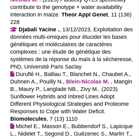
contribute to the genotype × water availability
interaction in maize.
Theor Appl Genet
, 11 (136)
228
Djabali Yacine .
, 13/12/2023, Exploitation des
données multi-omiques pour élucider les bases
génétiques et moléculaires de caractères
complexes : une étude de génétique des
systèmes de la réponse du maïs à la sécheresse,
PhD, Université Paris Saclay
Duruflé H., Balliau T., Blanchet N., Chaubet A.,
Duhnen A., Pouilly N.,
Blein-Nicolas M.
, Mangin
B., Maury P., Langlade NB., Zivy M.. (2023)
Sunflower Hybrids and Inbred Lines Adopt
Different Physiological Strategies and Proteome
Responses to Cope with Water Deficit.
Biomolecules
, 7 (13) 1110
Michel E., Masson E., Bubbendorf S., Lapicque
L., Nidelet T., Segond D., Guézenec S., Marlin T.,