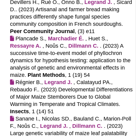
Devillers H., Rué O., Onno B.,
Legrand J.
, Sicard
D.. (2023)
Artisanal and farmer bread making
practices differently shape fungal species
community composition in French sourdoughs.
Peer Community Journal
, (3) e11
Plancade S.,
Marchadier É.
, Huet S.,
Ressayre A.
, Noûs C.,
Dillmann C.
. (2023)
A
successive time-to-event model of phyllochron
dynamics for hypothesis testing: application to the
analysis of genetic and environmental effects in
maize.
Plant Methods
, 1 (19) 54
Régnier B.,
Legrand J.
, Calatayud PA.,
Rebaudo F.. (2023)
Developmental Differentiations
of Major Maize Stemborers Due to Global
Warming in Temperate and Tropical Climates.
Insects
, 1 (14) 51
Sanane I., Nicolas SD., Bauland C., Marion-Poll
F., Noûs C.,
Legrand J.
,
Dillmann C.
. (2023)
Large genetic variability of maize leaf palatability