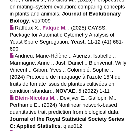
on mating–system evolution: comparing concepts
in plants and animals.
Journal of Evolutionary
Biology
, voaf009
Raffoux X.,
Falque M.
. (2025)
CAYSS:
Package for Automatic Cytometry Analysis of
Yeast Spore Segregation.
Yeast
, 11-12 (41) 681-
690
Andrieu, Marie-Hélène ., Atienza, Isabelle .,
Marmagne, Anne ., Just, Daniel ., Bienvenut, Willy
Vincent ., Gibon, Yves ., Colombié, Sophie ..
(2024)
Protocole de marquage à l’azote 15N de
fruits de tomate issus de plantes cultivées en
condition standard.
NOV'AE
, 5 (2022) 1-11
Blein-Nicolas M.
, Devijver E., Gallopin M.,
Perthame E.. (2024)
Nonlinear network-based
quantitative trait prediction from biological data.
Journal of the Royal Statistical Society Series
C: Applied Statistics
, qlae012