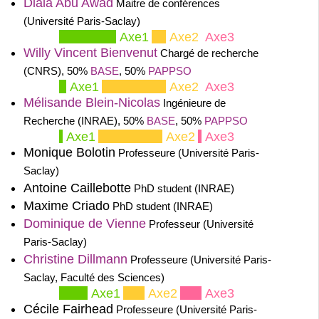
Diala Abu Awad
Maitre de conférences
(Université Paris-Saclay)
Axe1
Axe2
Axe3
Willy Vincent Bienvenut
Chargé de recherche
(CNRS), 50%
BASE
, 50%
PAPPSO
Axe1
Axe2
Axe3
Mélisande Blein-Nicolas
Ingénieure de
Recherche (INRAE), 50%
BASE
, 50%
PAPPSO
Axe1
Axe2
Axe3
Monique Bolotin
Professeure (Université Paris-
Saclay)
Antoine Caillebotte
PhD student (INRAE)
Maxime Criado
PhD student (INRAE)
Dominique de Vienne
Professeur (Université
Paris-Saclay)
Christine Dillmann
Professeure (Université Paris-
Saclay, Faculté des Sciences)
Axe1
Axe2
Axe3
Cécile Fairhead
Professeure (Université Paris-