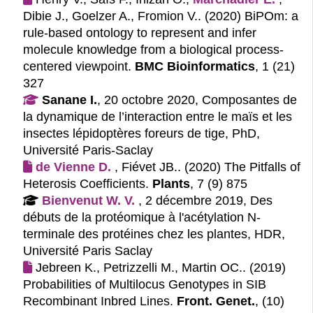
Dibie J., Goelzer A., Fromion V.. (2020)
BiPOm: a
rule-based ontology to represent and infer
molecule knowledge from a biological process-
centered viewpoint.
BMC Bioinformatics
, 1 (21)
327
Sanane I.
, 20 octobre 2020, Composantes de
la dynamique de l’interaction entre le maïs et les
insectes lépidoptères foreurs de tige, PhD,
Université Paris-Saclay
de Vienne D.
, Fiévet JB.. (2020)
The Pitfalls of
Heterosis Coefficients.
Plants
, 7 (9) 875
Bienvenut W. V.
, 2 décembre 2019, Des
débuts de la protéomique à l'acétylation N-
terminale des protéines chez les plantes, HDR,
Université Paris Saclay
Jebreen K., Petrizzelli M., Martin OC.. (2019)
Probabilities of Multilocus Genotypes in SIB
Recombinant Inbred Lines.
Front. Genet.
, (10)