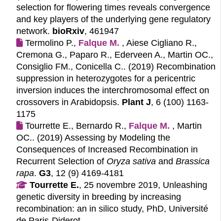
selection for flowering times reveals convergence
and key players of the underlying gene regulatory
network.
bioRxiv
, 461947
Termolino P.,
Falque M.
, Aiese Cigliano R.,
Cremona G., Paparo R., Ederveen A., Martin OC.,
Consiglio FM., Conicella C.. (2019)
Recombination
suppression in heterozygotes for a pericentric
inversion induces the interchromosomal effect on
crossovers in Arabidopsis.
Plant J
, 6 (100) 1163-
1175
Tourrette E., Bernardo R.,
Falque M.
, Martin
OC.. (2019)
Assessing by Modeling the
Consequences of Increased Recombination in
Recurrent Selection of
Oryza sativa
and
Brassica
rapa
.
G3
, 12 (9) 4169-4181
Tourrette E.
, 25 novembre 2019, Unleashing
genetic diversity in breeding by increasing
recombination: an in silico study, PhD, Université
de Paris-Diderot