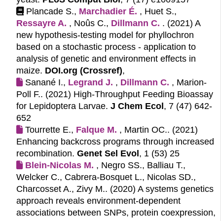
Plancade S.,
Marchadier É.
, Huet S.,
Ressayre A.
, Noûs C.,
Dillmann C.
. (2021)
A
new hypothesis-testing model for phyllochron
based on a stochastic process - application to
analysis of genetic and environment effects in
maize.
DOI.org (Crossref)
,
Sanané I.,
Legrand J.
,
Dillmann C.
, Marion-
Poll F.. (2021)
High-Throughput Feeding Bioassay
for Lepidoptera Larvae.
J Chem Ecol
, 7 (47) 642-
652
Tourrette E.,
Falque M.
, Martin OC.. (2021)
Enhancing backcross programs through increased
recombination.
Genet Sel Evol
, 1 (53) 25
Blein-Nicolas M.
, Negro SS., Balliau T.,
Welcker C., Cabrera-Bosquet L., Nicolas SD.,
Charcosset A., Zivy M.. (2020)
A systems genetics
approach reveals environment-dependent
associations between SNPs, protein coexpression,