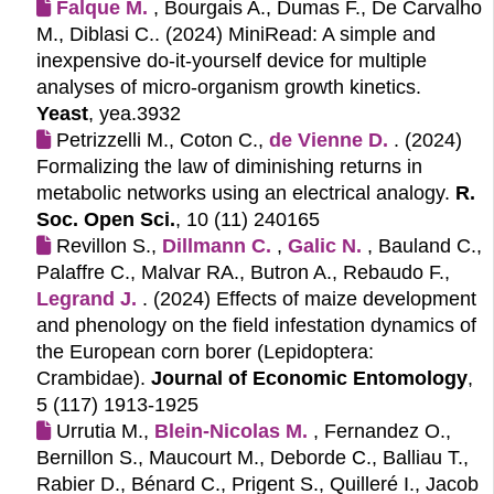
Falque M.
, Bourgais A., Dumas F., De Carvalho
M., Diblasi C.. (2024)
MiniRead: A simple and
inexpensive do‐it‐yourself device for multiple
analyses of micro‐organism growth kinetics.
Yeast
, yea.3932
Petrizzelli M., Coton C.,
de Vienne D.
. (2024)
Formalizing the law of diminishing returns in
metabolic networks using an electrical analogy.
R.
Soc. Open Sci.
, 10 (11) 240165
Revillon S.,
Dillmann C.
,
Galic N.
, Bauland C.,
Palaffre C., Malvar RA., Butron A., Rebaudo F.,
Legrand J.
. (2024)
Effects of maize development
and phenology on the field infestation dynamics of
the European corn borer (Lepidoptera:
Crambidae).
Journal of Economic Entomology
,
5 (117) 1913-1925
Urrutia M.,
Blein-Nicolas M.
, Fernandez O.,
Bernillon S., Maucourt M., Deborde C., Balliau T.,
Rabier D., Bénard C., Prigent S., Quilleré I., Jacob