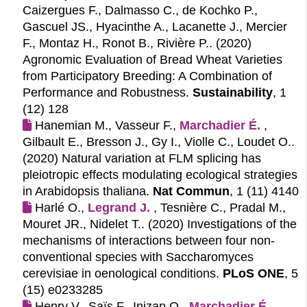
Caizergues F., Dalmasso C., de Kochko P.,
Gascuel JS., Hyacinthe A., Lacanette J., Mercier
F., Montaz H., Ronot B., Rivière P.. (2020)
Agronomic Evaluation of Bread Wheat Varieties
from Participatory Breeding: A Combination of
Performance and Robustness.
Sustainability
, 1
(12) 128
Hanemian M., Vasseur F.,
Marchadier É.
,
Gilbault E., Bresson J., Gy I., Violle C., Loudet O..
(2020)
Natural variation at FLM splicing has
pleiotropic effects modulating ecological strategies
in Arabidopsis thaliana.
Nat Commun
, 1 (11) 4140
Harlé O.,
Legrand J.
, Tesnière C., Pradal M.,
Mouret JR., Nidelet T.. (2020)
Investigations of the
mechanisms of interactions between four non-
conventional species with Saccharomyces
cerevisiae in oenological conditions.
PLoS ONE
, 5
(15) e0233285
Henry V., Saïs F., Inizan O.,
Marchadier É.
,