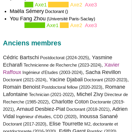
Axe1
Axe2
Axe3
Maëla Sémery
Doctorant ()
You Fang Zhou
(Université Paris-Saclay)
Axe1
Axe2
Axe3
Anciens membres
Cédric Bartschi
, Yasmine
Postdoctorat (2024-2025)
Echarafi
,
Xavier 
Technicienne de Recherche (2023-2024)
Raffoux
, Sacha Revillon
Ingénieur d'Etudes (2003-2024)
, Yacine Djabali
,
Doctorant (2021-2024)
Doctorant (2020-2023)
Romain Benoist
, Romane
Postdoctoral fellow (2020-2023)
Lafontaine
, Michel Zivy
Technician (2021-2022)
Directeur de
, Charlotte Coton
Recherche (1985-2022)
Doctorante (2019-
, Arnaud Desbiez-Piat
, Adrien
2021)
Doctorant (2018-2021)
Vidal
, Inoussa Sanané
Ingénieur d'études, CDD (2020)
, Elise Tourrette
Doctorant (2017-2020)
M2, doctorante et
, Edith Garot
,
postdoctorante (2016-2020)
Postdoc (2020)