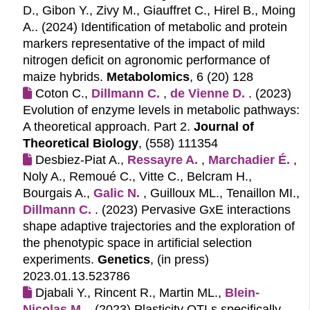
D., Gibon Y., Zivy M., Giauffret C., Hirel B., Moing
A.. (2024)
Identification of metabolic and protein
markers representative of the impact of mild
nitrogen deficit on agronomic performance of
maize hybrids.
Metabolomics
, 6 (20) 128
Coton C.,
Dillmann C.
,
de Vienne D.
. (2023)
Evolution of enzyme levels in metabolic pathways:
A theoretical approach. Part 2.
Journal of
Theoretical Biology
, (558) 111354
Desbiez-Piat A.,
Ressayre A.
,
Marchadier É.
,
Noly A., Remoué C., Vitte C., Belcram H.,
Bourgais A.,
Galic N.
, Guilloux ML., Tenaillon MI.,
Dillmann C.
. (2023)
Pervasive GxE interactions
shape adaptive trajectories and the exploration of
the phenotypic space in artificial selection
experiments.
Genetics
, (in press)
2023.01.13.523786
Djabali Y., Rincent R., Martin ML.,
Blein-
Nicolas M.
. (2023)
Plasticity QTLs specifically