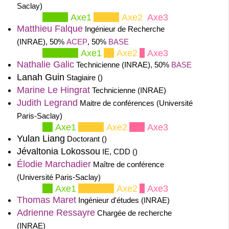
Saclay)
Axe1
Axe2
Axe3
Matthieu Falque
Ingénieur de Recherche
(INRAE), 50%
ACEP
, 50%
BASE
Axe1
Axe2
Axe3
Nathalie Galic
Technicienne (INRAE), 50%
BASE
Lanah Guin
Stagiaire ()
Marine Le Hingrat
Technicienne (INRAE)
Judith Legrand
Maitre de conférences (Université
Paris-Saclay)
Axe1
Axe2
Axe3
Yulan Liang
Doctorant ()
Jévaltonia Lokossou
IE, CDD ()
Élodie Marchadier
Maître de conférence
(Université Paris-Saclay)
Axe1
Axe2
Axe3
Thomas Maret
Ingénieur d'études (INRAE)
Adrienne Ressayre
Chargée de recherche
(INRAE)