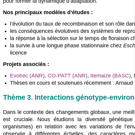
pour former la dynamique d’adaptation.
Nos principaux modèles d’études :
l’évolution du taux de recombinaison et son rôle da
les conséquences évolutives des systèmes de repr
la réponse à la sélection sur le temps de floraison c
la survie à une longue phase stationnaire chez
Esche
licence
Projets associés :
Evolrec (ANR)
,
CO-PATT (ANR)
,
Itemaize (BASC)
,
Thèses en cours et soutenues récemment : Arnaud De
Thème 3. Interactions génotype-enviro
Dans le contexte des changements globaux, une meill
est cruciale. Nous étudions la diversité génétique
organismes) en relation avec les variations de l’e
observée à différentes échelles, des caractères m