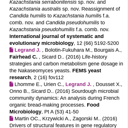
Kazachstania serrabonitensis
sp. nov. and
Kazachstania australis
sp. nov. Reassignment of
Candida humilis
to
Kazachstania humili
s f.a.
comb. nov. and
Candida pseudohumilis
to
Kazachstania pseudohumilis
f.a. comb. nov.
International journal of systematic and
evolutionary microbiology
, 12 (66) 5192-5200
Legrand J.
, Bolotin-Fukuhara M., Bourgais A.,
Fairhead C.
, Sicard D.. (2016)
Life-history
strategies and carbon metabolism gene dosage in
the Nakaseomyces yeasts.
FEMS yeast
research
, 2 (16) fov112
Lhomme E., Urien C.,
Legrand J.
, Dousset X.,
Onno B., Sicard D.. (2016)
Sourdough microbial
community dynamics: An analysis during French
organic bread-making processes.
Food
Microbiology
, Pt A (53) 41-50
Martin OC., Krzywicki A., Zagorski M.. (2016)
Drivers of structural features in gene regulatory