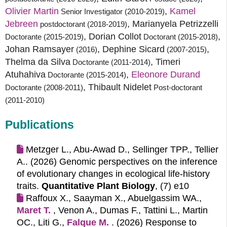
Olivier Martin
,
Kamel 
Senior Investigator (2010-2019)
Jebreen
, Marianyela Petrizzelli
postdoctorant (2018-2019)
, Dorian Collot
,
Doctorante (2015-2019)
Doctorant (2015-2018)
Johan Ramsayer
, Dephine Sicard
,
(2016)
(2007-2015)
Thelma da Silva
, Timeri
Doctorante (2011-2014)
Atuhahiva
,
Eleonore Durand
Doctorante (2015-2014)
, Thibault Nidelet
Doctorante (2008-2011)
Post-doctorant
(2011-2010)
Publications
Metzger L., Abu-Awad D., Sellinger TPP., Tellier
A.. (2026)
Genomic perspectives on the inference
of evolutionary changes in ecological life-history
traits.
Quantitative Plant Biology
, (7) e10
Raffoux X., Saayman X., Abuelgassim WA.,
Maret T.
, Venon A., Dumas F., Tattini L., Martin
OC., Liti G.,
Falque M.
. (2026)
Response to