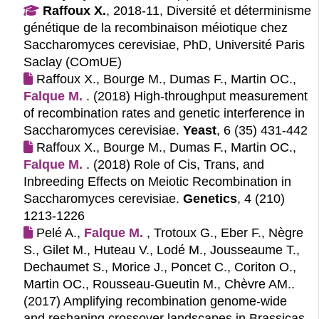
Raffoux X.
, 2018-11, Diversité et déterminisme
génétique de la recombinaison méiotique chez
Saccharomyces cerevisiae, PhD, Université Paris
Saclay (COmUE)
Raffoux X., Bourge M., Dumas F., Martin OC.,
Falque M.
. (2018)
High-throughput measurement
of recombination rates and genetic interference in
Saccharomyces cerevisiae.
Yeast
, 6 (35) 431-442
Raffoux X., Bourge M., Dumas F., Martin OC.,
Falque M.
. (2018)
Role of Cis, Trans, and
Inbreeding Effects on Meiotic Recombination in
Saccharomyces cerevisiae.
Genetics
, 4 (210)
1213-1226
Pelé A.,
Falque M.
, Trotoux G., Eber F., Nègre
S., Gilet M., Huteau V., Lodé M., Jousseaume T.,
Dechaumet S., Morice J., Poncet C., Coriton O.,
Martin OC., Rousseau-Gueutin M., Chèvre AM..
(2017)
Amplifying recombination genome-wide
and reshaping crossover landscapes in Brassicas.