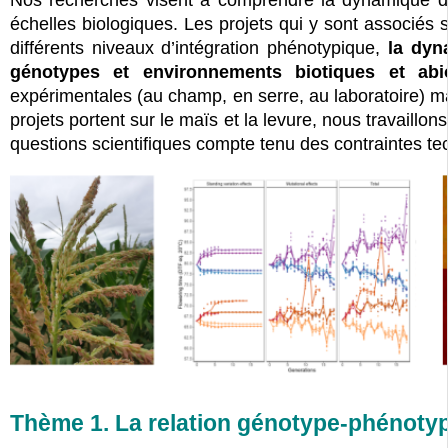
Nos recherches visent à comprendre la dynamique d’ada
échelles biologiques. Les projets qui y sont associés 
différents niveaux d’intégration phénotypique,
la dyn
génotypes et environnements biotiques et abi
expérimentales (au champ, en serre, au laboratoire) 
projets portent sur le maïs et la levure, nous travaillo
questions scientifiques compte tenu des contraintes te
Thème 1. La relation génotype-phénotyp